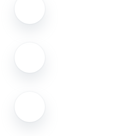
Safralind
Sternsteinhof
Ideas for Pizza